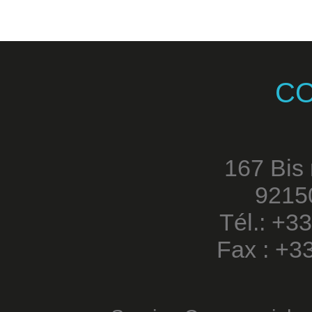
C
167 Bis
9215
Tél.: +3
Fax : +3