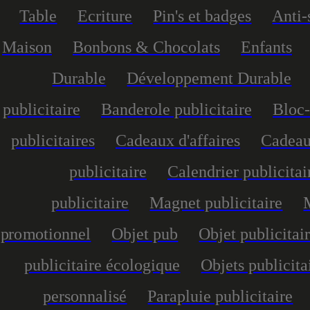
Table
Ecriture
Pin's et badges
Anti-
Maison
Bonbons & Chocolats
Enfants
Durable
Développement Durable
publicitaire
Banderole publicitaire
Bloc-
publicitaires
Cadeaux d'affaires
Cadeau
publicitaire
Calendrier publicitai
publicitaire
Magnet publicitaire
promotionnel
Objet pub
Objet publicitai
publicitaire écologique
Objets publicita
personnalisé
Parapluie publicitaire