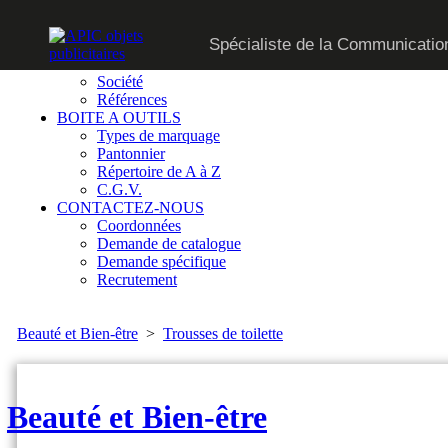
CATALOGUE
Spécialiste de la Communication
SUR MESURE
QUI SOMMES-NOUS
Société
Références
BOITE A OUTILS
Types de marquage
Pantonnier
Répertoire de A à Z
C.G.V.
CONTACTEZ-NOUS
Coordonnées
Demande de catalogue
Demande spécifique
Recrutement
Beauté et Bien-être
>
Trousses de toilette
Beauté et Bien-être