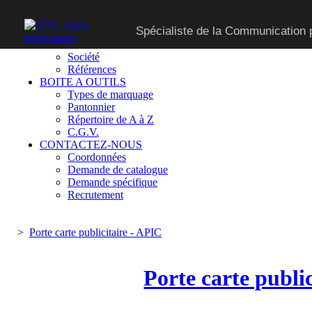
CATALOGUE
Spécialiste de la Communication p
SUR MESURE
QUI SOMMES-NOUS
Société
Références
BOITE A OUTILS
Types de marquage
Pantonnier
Répertoire de A à Z
C.G.V.
CONTACTEZ-NOUS
Coordonnées
Demande de catalogue
Demande spécifique
Recrutement
>
Porte carte publicitaire - APIC
Porte carte public