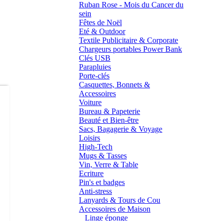
Ruban Rose - Mois du Cancer du
sein
Fêtes de Noël
Eté & Outdoor
Textile Publicitaire & Corporate
Chargeurs portables Power Bank
Clés USB
Parapluies
Porte-clés
Casquettes, Bonnets &
Accessoires
Voiture
Bureau & Papeterie
Beauté et Bien-être
Sacs, Bagagerie & Voyage
Loisirs
High-Tech
Mugs & Tasses
Vin, Verre & Table
Ecriture
Pin's et badges
Anti-stress
Lanyards & Tours de Cou
Accessoires de Maison
Linge éponge