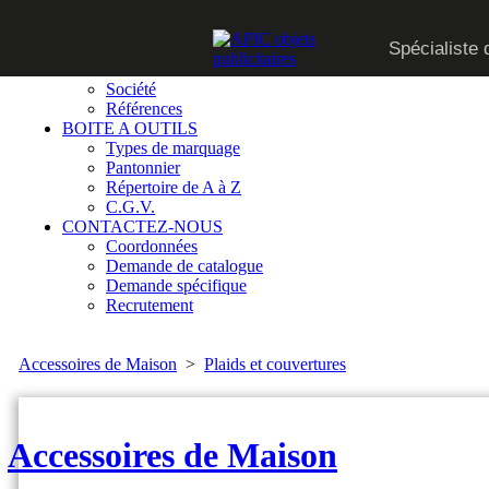
CATALOGUE
Spécialiste 
SUR MESURE
QUI SOMMES-NOUS
Société
Références
BOITE A OUTILS
Types de marquage
Pantonnier
Répertoire de A à Z
C.G.V.
CONTACTEZ-NOUS
Coordonnées
Demande de catalogue
Demande spécifique
Recrutement
Accessoires de Maison
>
Plaids et couvertures
Accessoires de Maison