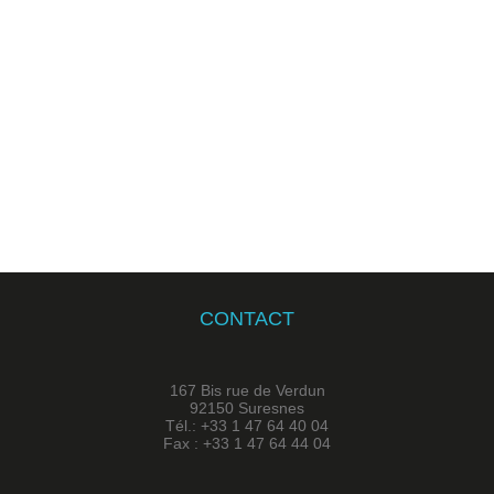
CONTACT
167 Bis rue de Verdun
92150 Suresnes
Tél.: +33 1 47 64 40 04
Fax : +33 1 47 64 44 04