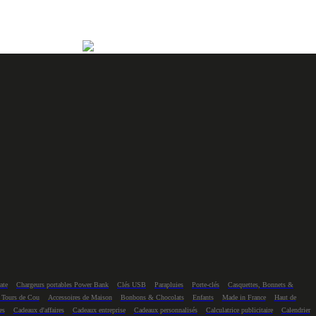
ate
Chargeurs portables Power Bank
Clés USB
Parapluies
Porte-clés
Casquettes, Bonnets &
 Tours de Cou
Accessoires de Maison
Bonbons & Chocolats
Enfants
Made in France
Haut de
es
Cadeaux d'affaires
Cadeaux entreprise
Cadeaux personnalisés
Calculatrice publicitaire
Calendrier