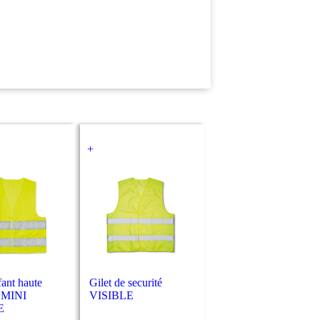
+
fant haute
Gilet de securité
é MINI
VISIBLE
E