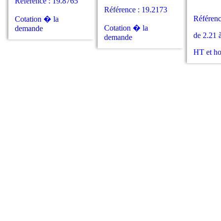
Référence : 19.8765
Référence : 19.2173
Référenc
Cotation � la
Cotation � la
demande
de 2.21 
demande
HT et h