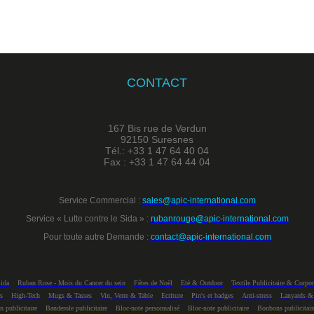
CONTACT
167 Bis rue de Verdun
92150 Suresnes
Tél.: +33 1 47 64 40 04
Fax : +33 1 47 64 44 04
Service Commercial :
sales@apic-international.com
Service « Lutte contre le Sida » :
rubanrouge@apic-international.com
Pour toute autre Demande :
contact@apic-international.com
Sida
Ruban Rose - Mois du Cancer du sein
Fêtes de Noël
Eté & Outdoor
Textile Publicitaire & Corpor
s
High-Tech
Mugs & Tasses
Vin, Verre & Table
Ecriture
Pin's et badges
Anti-stress
Lanyards &
n publicitaire
Banderole publicitaire
Bloc-note personnalisé
Bloc-note publicitaire
Bonbons publicitair