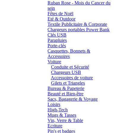
Ruban Rose - Mois du Cancer du
sein
Fêtes de Noël
Eté & Outdoor
Textile Publicitaire & Corporate
Chargeurs portables Power Bank
Clés USB
Parapluies
Porte-clés
Casquettes, Bonnets &
Accessoires
Voiture
Conduite et Sécurité
Chargeurs USB
Accessoires de voiture
Gilets et Triangles
Bureau & Papeterie
Beauté et Bien-être
Sacs, Bagagerie & Voyage
Loisirs
High-Tech
Mugs & Tasses
Vin, Verre & Table
Ecriture
Pin's et badges