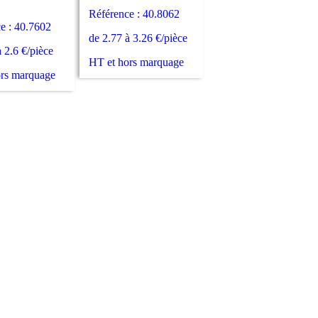
Référence : 40.8062
e : 40.7602
de 2.77 à 3.26 €/pièce
à 2.6 €/pièce
HT et hors marquage
ors marquage