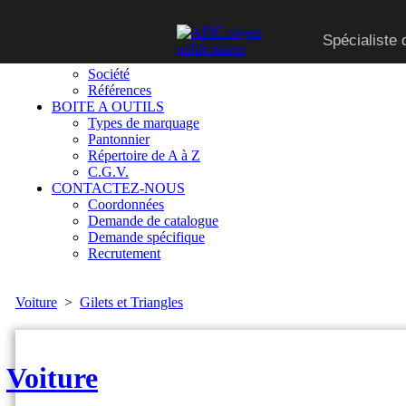
CATALOGUE
Spécialiste 
SUR MESURE
QUI SOMMES-NOUS
Société
Références
BOITE A OUTILS
Types de marquage
Pantonnier
Répertoire de A à Z
C.G.V.
CONTACTEZ-NOUS
Coordonnées
Demande de catalogue
Demande spécifique
Recrutement
Voiture
>
Gilets et Triangles
Voiture