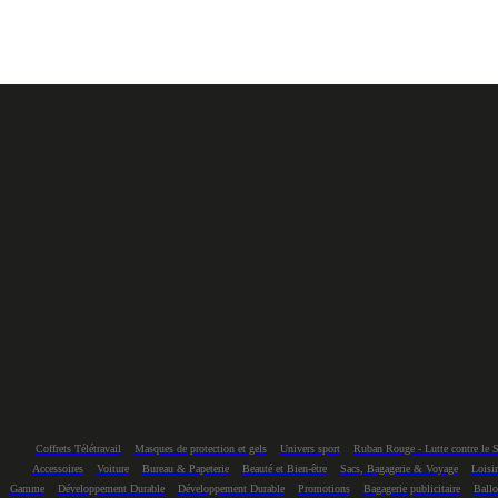
Coffrets Télétravail
Masques de protection et gels
Univers sport
Ruban Rouge - Lutte contre le 
Accessoires
Voiture
Bureau & Papeterie
Beauté et Bien-être
Sacs, Bagagerie & Voyage
Loisir
Gamme
Développement Durable
Développement Durable
Promotions
Bagagerie publicitaire
Ballo