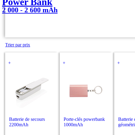
Power Bank
2 000 - 2 600 mAh
Trier par prix
+
+
+
Batterie de secours
Porte-clés powerbank
Batterie
2200mAh
1000mAh
géométr