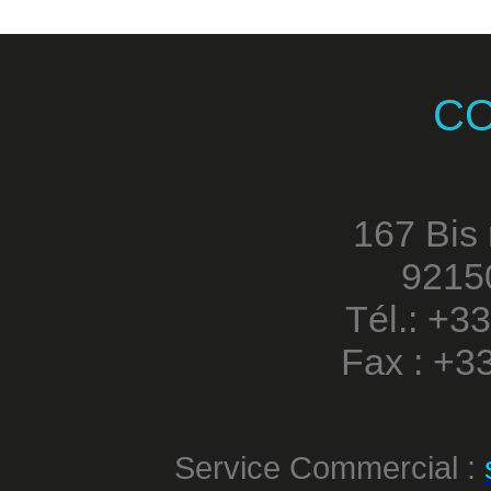
C
167 Bis
9215
Tél.: +3
Fax : +3
Service Commercial :