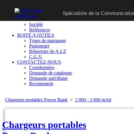
CATALOGUE
Spécialiste de la Communication
SUR MESURE
QUI SOMMES-NOUS
Société
Références
BOITE A OUTILS
Types de marquage
Pantonnier
Répertoire de A à Z
C.G.V.
CONTACTEZ-NOUS
Coordonnées
Demande de catalogue
Demande spécifique
Recrutement
Chargeurs portables Power Bank
>
2 000 - 2 600 mAh
Chargeurs portables