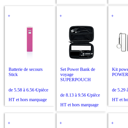
+
+
+
Batterie de secours
Set Power Bank de
Kit pow
Stick
voyage
POWER
SUPERPOUCH
de 5.58 à 6.56 €/pièce
de 5.29 
de 8.13 à 9.56 €/pièce
HT et hors marquage
HT et h
HT et hors marquage
+
+
+