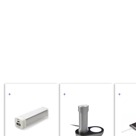
+
+
+