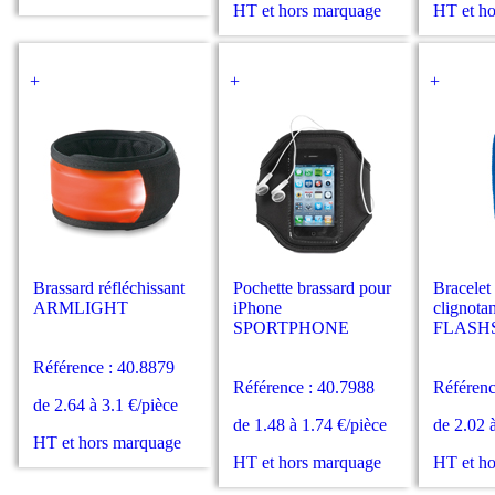
HT et hors marquage
HT et h
+
+
+
Brassard réfléchissant
Pochette brassard pour
Bracelet
ARMLIGHT
iPhone
clignota
SPORTPHONE
FLASH
Référence : 40.8879
Référence : 40.7988
Référenc
de 2.64 à 3.1 €/pièce
de 1.48 à 1.74 €/pièce
de 2.02 
HT et hors marquage
HT et hors marquage
HT et h