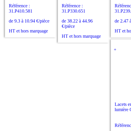
Référence :
Référence :
Référenc
31.P410.581
31.P330.651
31.P239
de 9.3 à 10.94 €/pièce
de 38.22 à 44.96
de 2.47 
€/pièce
HT et hors marquage
HT et h
HT et hors marquage
+
Lacets e
lumièr
Référenc