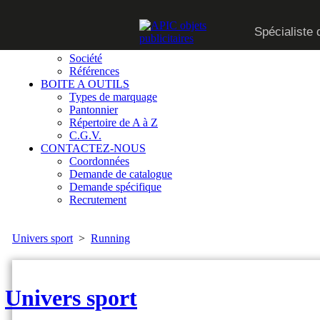
CATALOGUE
Spécialiste 
SUR MESURE
QUI SOMMES-NOUS
Société
Références
BOITE A OUTILS
Types de marquage
Pantonnier
Répertoire de A à Z
C.G.V.
CONTACTEZ-NOUS
Coordonnées
Demande de catalogue
Demande spécifique
Recrutement
Univers sport
>
Running
Univers sport