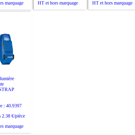
ors marquage
HT et hors marquage
HT et hors marquage
 lumière
nte
STRAP
e : 40.9397
à 2.38 €/pièce
ors marquage