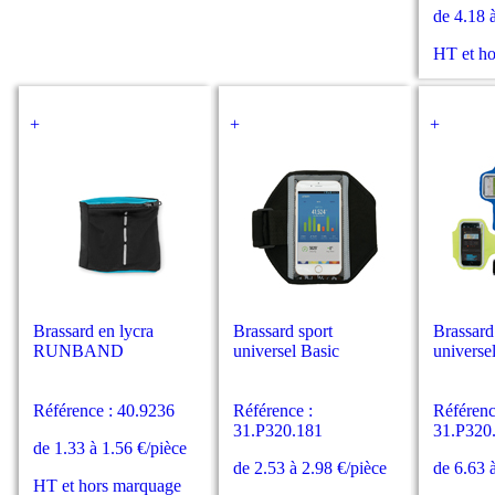
de 4.18 
HT et h
+
+
+
Brassard en lycra
Brassard sport
Brassard
RUNBAND
universel Basic
universe
Référence : 40.9236
Référence :
Référenc
31.P320.181
31.P320
de 1.33 à 1.56 €/pièce
de 2.53 à 2.98 €/pièce
de 6.63 
HT et hors marquage