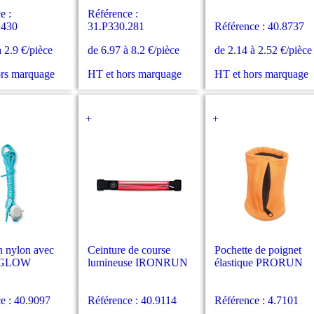
e :
Référence :
.430
31.P330.281
Référence : 40.8737
à 2.9 €/pièce
de 6.97 à 8.2 €/pièce
de 2.14 à 2.52 €/pièce
ors marquage
HT et hors marquage
HT et hors marquage
+
+
n nylon avec
Ceinture de course
Pochette de poignet
e GLOW
lumineuse IRONRUN
élastique PRORUN
e : 40.9097
Référence : 40.9114
Référence : 4.7101