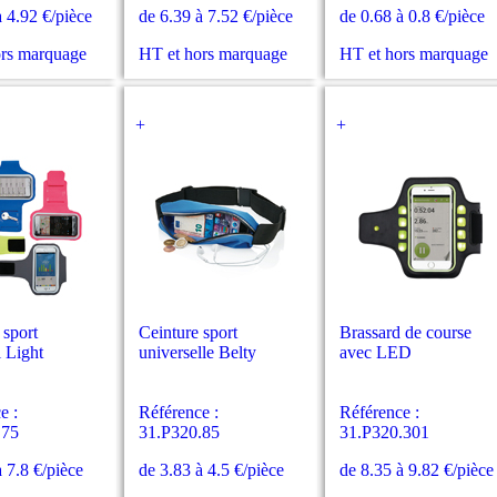
à 4.92 €/pièce
de 6.39 à 7.52 €/pièce
de 0.68 à 0.8 €/pièce
ors marquage
HT et hors marquage
HT et hors marquage
+
+
 sport
Ceinture sport
Brassard de course
l Light
universelle Belty
avec LED
e :
Référence :
Référence :
.75
31.P320.85
31.P320.301
à 7.8 €/pièce
de 3.83 à 4.5 €/pièce
de 8.35 à 9.82 €/pièce