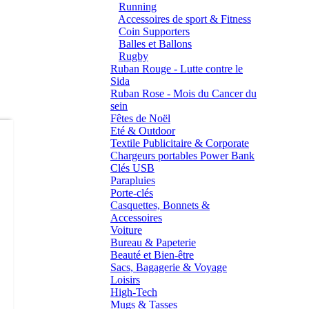
Running
Accessoires de sport & Fitness
Coin Supporters
Balles et Ballons
Rugby
Ruban Rouge - Lutte contre le
Sida
Ruban Rose - Mois du Cancer du
sein
Fêtes de Noël
Eté & Outdoor
Textile Publicitaire & Corporate
Chargeurs portables Power Bank
Clés USB
Parapluies
Porte-clés
Casquettes, Bonnets &
Accessoires
Voiture
Bureau & Papeterie
Beauté et Bien-être
Sacs, Bagagerie & Voyage
Loisirs
High-Tech
Mugs & Tasses