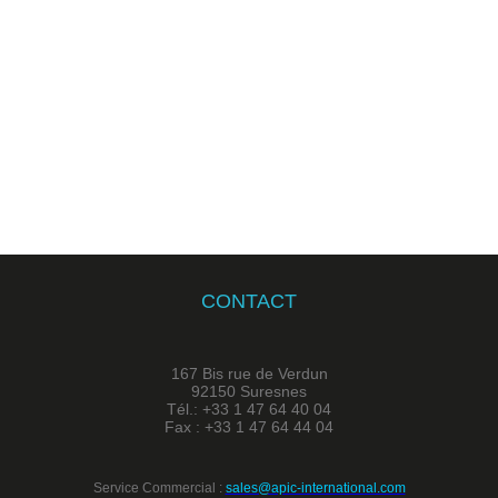
CONTACT
167 Bis rue de Verdun
92150 Suresnes
Tél.: +33 1 47 64 40 04
Fax : +33 1 47 64 44 04
Service Commercial :
sales@apic-international.com