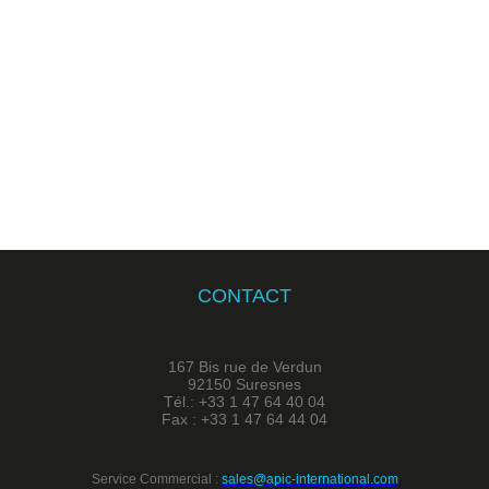
CONTACT
167 Bis rue de Verdun
92150 Suresnes
Tél.: +33 1 47 64 40 04
Fax : +33 1 47 64 44 04
Service Commercial :
sales@apic-international.com