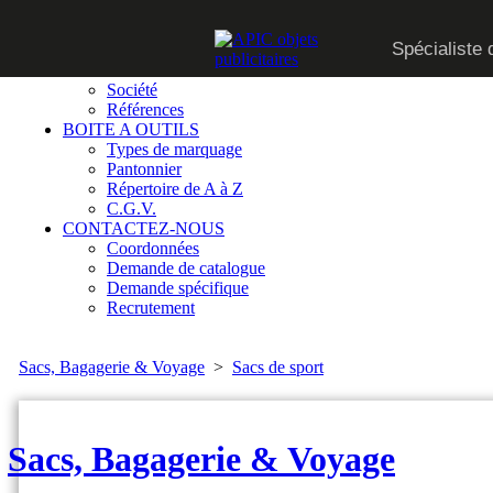
CATALOGUE
Spécialiste 
SUR MESURE
QUI SOMMES-NOUS
Société
Références
BOITE A OUTILS
Types de marquage
Pantonnier
Répertoire de A à Z
C.G.V.
CONTACTEZ-NOUS
Coordonnées
Demande de catalogue
Demande spécifique
Recrutement
Sacs, Bagagerie & Voyage
>
Sacs de sport
Sacs, Bagagerie & Voyage