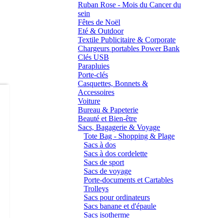
Ruban Rose - Mois du Cancer du
sein
Fêtes de Noël
Eté & Outdoor
Textile Publicitaire & Corporate
Chargeurs portables Power Bank
Clés USB
Parapluies
Porte-clés
Casquettes, Bonnets &
Accessoires
Voiture
Bureau & Papeterie
Beauté et Bien-être
Sacs, Bagagerie & Voyage
Tote Bag - Shopping & Plage
Sacs à dos
Sacs à dos cordelette
Sacs de sport
Sacs de voyage
Porte-documents et Cartables
Trolleys
Sacs pour ordinateurs
Sacs banane et d'épaule
Sacs isotherme