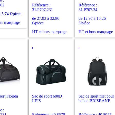
e :
.02
Référence :
Référence :
31.P707.231
31.P707.34
à 5.74 €/pièce
de 27.93 à 32.86
de 12.97 à 15.26
ors marquage
€/pièce
€/pièce
HT et hors marquage
HT et hors marquage
+
+
port Florida
Sac de sport 600D
Sac de sport filet pour
LEIS
ballon BRISBANE
e :
.731
Référence : 40.8576
Référence : 40.8947