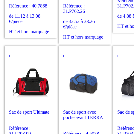
Référenc
Référence : 40.7868
Référence :
31.P702
31.P762.26
de 11.12 à 13.08
de 4.88 
€/pièce
de 32.52 à 38.26
HT et h
€/pièce
HT et hors marquage
HT et hors marquage
+
+
+
Sac de sport Ultimate
Sac de sport avec
Sac de s
poche avant TERRA
Référence :
Référenc
31.P708.09
Référence : 4.5078
31.P703