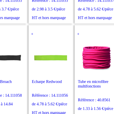
e : 14.111053
Référence : 14.111055
Référence : 14.111057
à 3.7 €/pièce
de 2.98 à 3.5 €/pièce
de 4.78 à 5.62 €/pièce
ors marquage
HT et hors marquage
HT et hors marquage
+
+
 Broach
Echarpe Redwood
Tube en microfibre
multifonctions
e : 14.111058
Référence : 14.111056
Référence : 40.8561
 à 14.84
de 4.78 à 5.62 €/pièce
de 1.33 à 1.56 €/pièce
HT et hors marquage