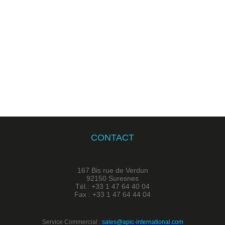
CONTACT
167 Bis rue de Verdun
92150 Suresnes
Tél.: +33 1 47 64 40 04
Fax : +33 1 47 64 44 04
Service Commercial :
sales@apic-international.com