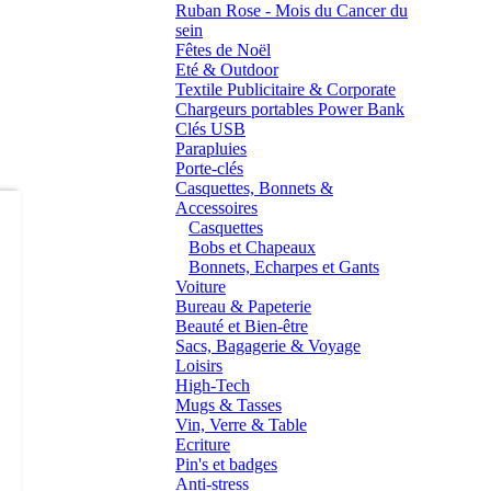
Ruban Rose - Mois du Cancer du
sein
Fêtes de Noël
Eté & Outdoor
Textile Publicitaire & Corporate
Chargeurs portables Power Bank
Clés USB
Parapluies
Porte-clés
Casquettes, Bonnets &
Accessoires
Casquettes
Bobs et Chapeaux
Bonnets, Echarpes et Gants
Voiture
Bureau & Papeterie
Beauté et Bien-être
Sacs, Bagagerie & Voyage
Loisirs
High-Tech
Mugs & Tasses
Vin, Verre & Table
Ecriture
Pin's et badges
Anti-stress