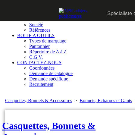
CATALOGUE
Spécialiste 
SUR MESURE
QUI SOMMES-NOUS
Société
Références
BOITE A OUTILS
Types de marquage
Pantonnier
Répertoire de A à Z
C.G.V.
CONTACTEZ-NOUS
Coordonnées
Demande de catalogue
Demande spécifique
Recrutement
Casquettes, Bonnets & Accessoires
>
Bonnets, Echarpes et Gants
Casquettes, Bonnets &