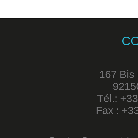
C
167 Bis
9215
Tél.: +3
Fax : +3