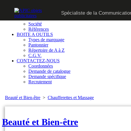
CATALOGUE
Spécialiste de la Communication
SUR MESURE
QUI SOMMES-NOUS
Société
Références
BOITE A OUTILS
Types de marquage
Pantonnier
Répertoire de A à Z
C.G.V.
CONTACTEZ-NOUS
Coordonnées
Demande de catalogue
Demande spécifique
Recrutement
Beauté et Bien-être
>
Chaufferettes et Massage
Beauté et Bien-être