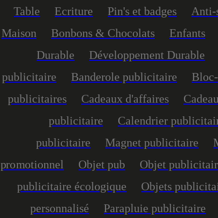
Table
Ecriture
Pin's et badges
Anti-
Maison
Bonbons & Chocolats
Enfants
Durable
Développement Durable
publicitaire
Banderole publicitaire
Bloc-
publicitaires
Cadeaux d'affaires
Cadeau
publicitaire
Calendrier publicitai
publicitaire
Magnet publicitaire
promotionnel
Objet pub
Objet publicitai
publicitaire écologique
Objets publicita
personnalisé
Parapluie publicitaire