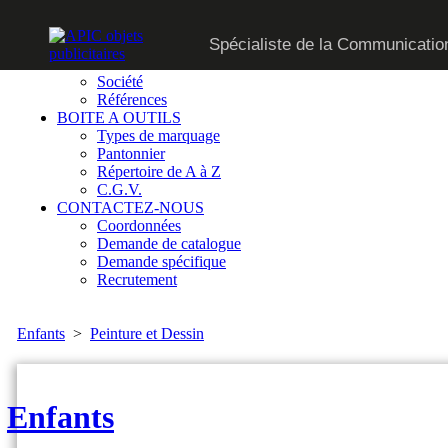
CATALOGUE
Spécialiste de la Communication
SUR MESURE
QUI SOMMES-NOUS
Société
Références
BOITE A OUTILS
Types de marquage
Pantonnier
Répertoire de A à Z
C.G.V.
CONTACTEZ-NOUS
Coordonnées
Demande de catalogue
Demande spécifique
Recrutement
Enfants
>
Peinture et Dessin
Enfants