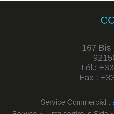
C
167 Bis
9215
Tél.: +3
Fax : +3
Service Commercial :
Service « Lutte contre le Sida »