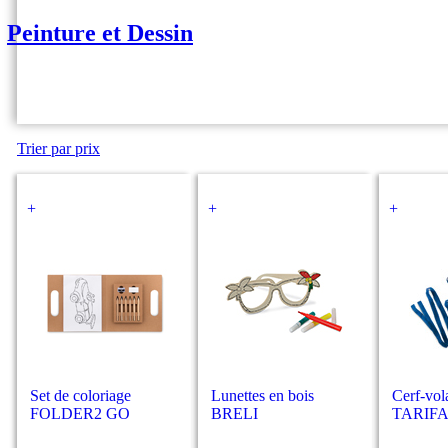
Peinture et Dessin
Trier par prix
+
+
+
Set de coloriage
Lunettes en bois
Cerf-vola
FOLDER2 GO
BRELI
TARIF