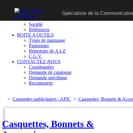
CATALOGUE
Spécialiste de la Communication
SUR MESURE
QUI SOMMES-NOUS
Société
Références
BOITE A OUTILS
Types de marquage
Pantonnier
Répertoire de A à Z
C.G.V.
CONTACTEZ-NOUS
Coordonnées
Demande de catalogue
Demande spécifique
Recrutement
>
Casquettes publicitaires - APIC
>
Casquettes, Bonnets & Acces
Casquettes, Bonnets &