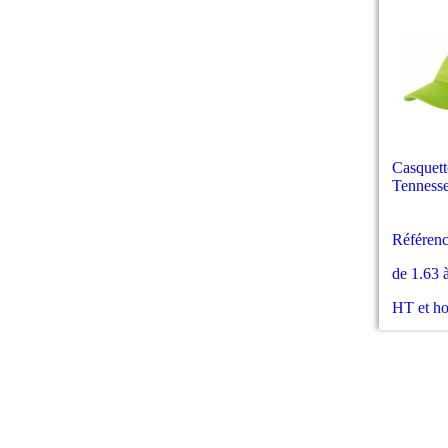
Casquett
Tenness
Référenc
de 1.63 
HT et h