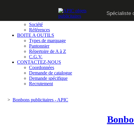
CATALOGUE
Spécialiste 
SUR MESURE
QUI SOMMES-NOUS
Société
Références
BOITE A OUTILS
Types de marquage
Pantonnier
Répertoire de A à Z
C.G.V.
CONTACTEZ-NOUS
Coordonnées
Demande de catalogue
Demande spécifique
Recrutement
>
Bonbons publicitaires - APIC
Bonbon