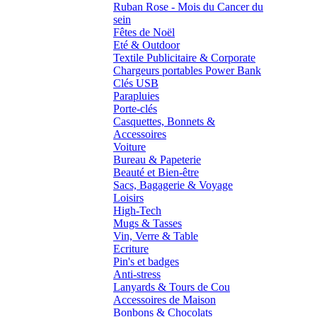
Ruban Rose - Mois du Cancer du
sein
Fêtes de Noël
Eté & Outdoor
Textile Publicitaire & Corporate
Chargeurs portables Power Bank
Clés USB
Parapluies
Porte-clés
Casquettes, Bonnets &
Accessoires
Voiture
Bureau & Papeterie
Beauté et Bien-être
Sacs, Bagagerie & Voyage
Loisirs
High-Tech
Mugs & Tasses
Vin, Verre & Table
Ecriture
Pin's et badges
Anti-stress
Lanyards & Tours de Cou
Accessoires de Maison
Bonbons & Chocolats