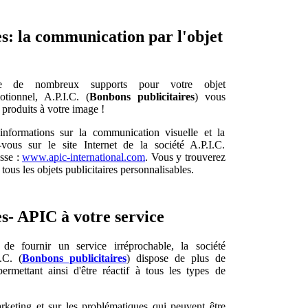
s: la communication par l'objet
re de nombreux supports pour votre objet
otionnel, A.P.I.C. (
Bonbons publicitaires
) vous
 produits à votre image !
'informations sur la communication visuelle et la
z-vous sur le site Internet de la société A.P.I.C.
esse :
www.apic-international.com
. Vous y trouverez
tous les objets publicitaires personnalisables.
s- APIC à votre service
 de fournir un service irréprochable, la société
.C. (
Bonbons publicitaires
) dispose de plus de
ermettant ainsi d'être réactif à tous les types de
keting et sur les problématiques qui peuvent être