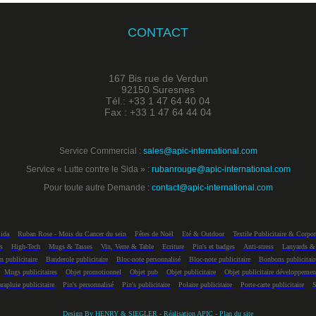
CONTACT
167 Bis rue de Verdun
92150 Suresnes
Tél.: +33 1 47 64 40 04
Fax : +33 1 47 64 44 04
Service Commercial :
sales@apic-international.com
Service « Lutte contre le Sida » :
rubanrouge@apic-international.com
Pour toute autre Demande :
contact@apic-international.com
Sida
Ruban Rose - Mois du Cancer du sein
Fêtes de Noël
Eté & Outdoor
Textile Publicitaire & Corpor
s
High-Tech
Mugs & Tasses
Vin, Verre & Table
Ecriture
Pin's et badges
Anti-stress
Lanyards &
n publicitaire
Banderole publicitaire
Bloc-note personnalisé
Bloc-note publicitaire
Bonbons publicitair
Mugs publicitaires
Objet promotionnel
Objet pub
Objet publicitaire
Objet publicitaire développemen
rapluie publicitaire
Pin's personnalisé
Pin's publicitaire
Polaire publicitaire
Porte-carte publicitaire
S
Design By
HENRY & SIEGLER
- Réalisation APIC -
Plan du site