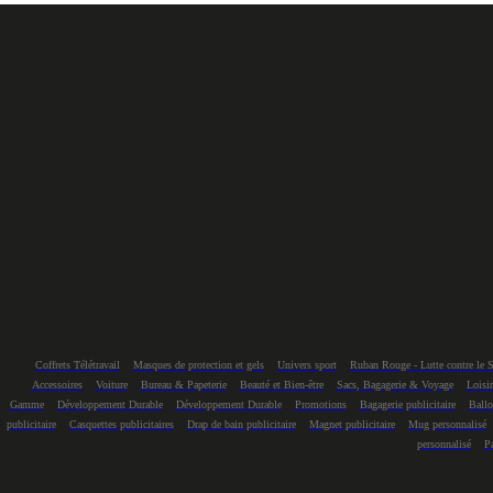
Coffrets Télétravail
Masques de protection et gels
Univers sport
Ruban Rouge - Lutte contre le 
Accessoires
Voiture
Bureau & Papeterie
Beauté et Bien-être
Sacs, Bagagerie & Voyage
Loisir
Gamme
Développement Durable
Développement Durable
Promotions
Bagagerie publicitaire
Ballo
publicitaire
Casquettes publicitaires
Drap de bain publicitaire
Magnet publicitaire
Mug personnalisé
personnalisé
Pa