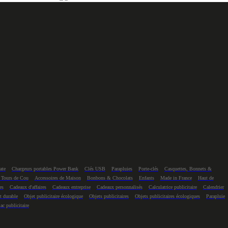
ate
Chargeurs portables Power Bank
Clés USB
Parapluies
Porte-clés
Casquettes, Bonnets &
 Tours de Cou
Accessoires de Maison
Bonbons & Chocolats
Enfants
Made in France
Haut de
es
Cadeaux d'affaires
Cadeaux entreprise
Cadeaux personnalisés
Calculatrice publicitaire
Calendrier
t durable
Objet publicitaire écologique
Objets publicitaires
Objets publicitaires écologiques
Parapluie
ac publicitaire