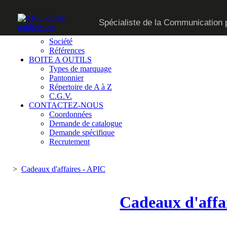
CATALOGUE
Spécialiste de la Communication p
SUR MESURE
QUI SOMMES-NOUS
Société
Références
BOITE A OUTILS
Types de marquage
Pantonnier
Répertoire de A à Z
C.G.V.
CONTACTEZ-NOUS
Coordonnées
Demande de catalogue
Demande spécifique
Recrutement
>
Cadeaux d'affaires - APIC
Cadeaux d'affa